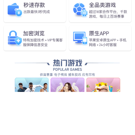
推荐产品
光伏支架
光伏水槽
光伏配件