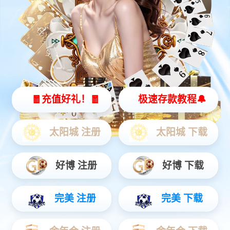
微信二维码
热门搜索：
光伏支架
-
光伏水槽
-
光伏配件
-
膨胀螺栓
吉溶金属制品 —
光伏支架