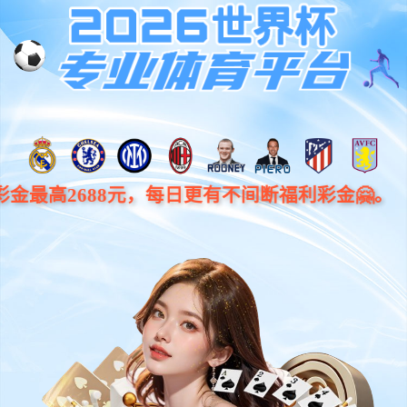

主要产品：光伏支架、光伏水槽、光伏配件、膨胀螺栓

13888888888
咨询热线：
联系我们
热线电话
13888888888
13899999999